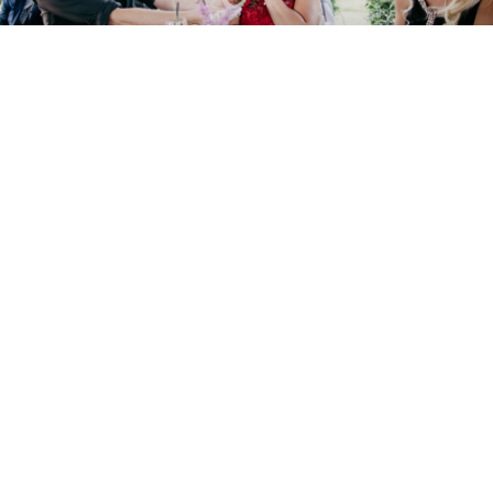
CLOSE-UP, BÜHNE ODER MODERATION
Bei der sogenannten Close-up Zauberei zaubert Paco
direkt zwischen Ihren Gästen. Die Effekte passieren
ohne schützende Distanz in den Händen und unter der
Nase der verblüfften Zuschauer (ideal z.B. für große
Empfänge). Die Paco Magic Bühnen Show kann als Teil
einer Gala in großen Theatern (bis zu 2.000 Gäste),
aber auch ohne eigentliche Bühne für Gruppen ab 25
Personen gebucht werden. Wenn Sie möchten,
verblüfft Sie Paco sogar als zaubernder Moderator
einer Gala und führt mit seiner wortgewandten und
lustigen Art durch einen Abend mit unterschiedlichen
Künstlern.